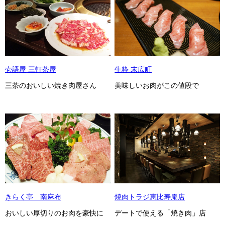
壱語屋 三軒茶屋
生粋 末広町
三茶のおいしい焼き肉屋さん
美味しいお肉がこの値段で
きらく亭 南麻布
焼肉トラジ恵比寿庵店
おいしい厚切りのお肉を豪快に
デートで使える「焼き肉」店