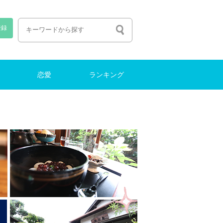
登録
恋愛
ランキング
恋愛しよう
出会い
ファッション
働く・転職
ナイトライフ
結婚
働く・転職
ランキング
特集