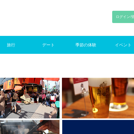
ログイン/
旅行
デート
季節の体験
イベント
り旅行
旅行
旅行
ンプ
初デート
東京デート
鎌倉デート
新宿デート
お花見
花火
紅葉
クリスマス
ランキング
季節のイベント