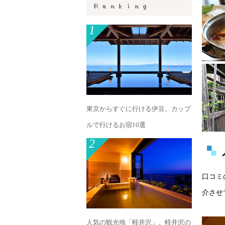
1
東京からすぐに行ける伊豆。カップ
ルで行けるお宿10選
2
口コミ
介させ
人気の観光地「軽井沢」。軽井沢の