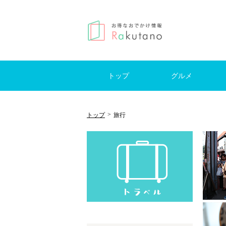
トップ
グルメ
はじめての方へ
モーニング
ランチ
カフェ
レストラン
ブッフェ
スイーツ
居酒屋
バー
日帰
国内
海外
キャ
>
トップ
旅行